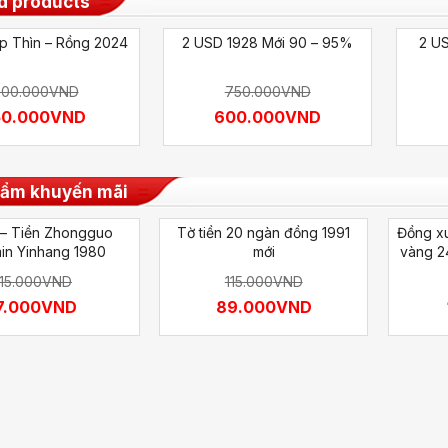
d products
p Thìn – Rồng 2024
2 USD 1928 Mới 90 – 95%
2 U
200.000
VND
750.000
VND
50.000
VND
600.000
VND
hẩm khuyến mãi
o – Tiền Zhongguo
Tờ tiền 20 ngàn đồng 1991
Đồng x
in Yinhang 1980
mới
vàng 2
15.000
VND
115.000
VND
7.000
VND
89.000
VND