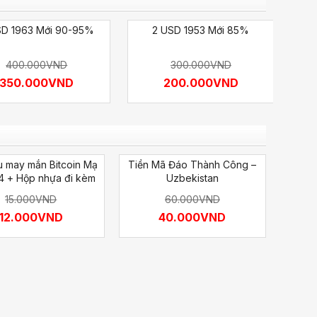
SD 1963 Mới 90-95%
2 USD 1953 Mới 85%
2 
400.000
VND
300.000
VND
350.000
VND
200.000
VND
u may mắn Bitcoin Mạ
Tiền Mã Đáo Thành Công –
Việt
4 + Hộp nhựa đi kèm
Uzbekistan
15.000
VND
60.000
VND
12.000
VND
40.000
VND