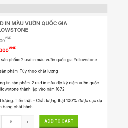
SD IN MÀU VƯỜN QUỐC GIA
LOWSTONE
VND
000
VND
000
i sản phẩm: 2 usd in màu vườn quốc gia Yellowstone
 sản phẩm: Tùy theo chất lượng
ng tin sản phẩm: 2 usd in màu dịp kỷ niệm vườn quốc
ellowstone thành lập vào năm 1872
t lượng: Tiền thật – Chất lượng thật 100% được cục dự
ên bang phát hành
 In Màu Vườn Quốc Gia Yellowstone quantity
ADD TO CART