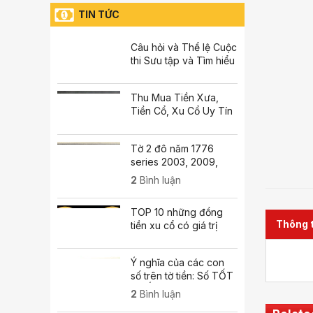
TIN TỨC
Câu hỏi và Thể lệ Cuộc
thi Sưu tập và Tìm hiểu
tem Bưu chính năm
2026
Thu Mua Tiền Xưa,
Tiền Cổ, Xu Cổ Uy Tín
Giá Cao
Tờ 2 đô năm 1776
series 2003, 2009,
2013 giá bao nhiêu?
2
Bình luận
TOP 10 những đồng
Thông ti
tiền xu cổ có giá trị
nhất hiện nay
Ý nghĩa của các con
số trên tờ tiền: Số TỐT
– XẤU
2
Bình luận