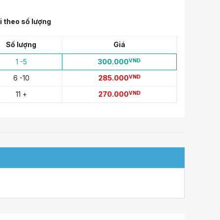
i theo số lượng
Số lượng
Giá
1 -5
300.000
VND
6 -10
285.000
VND
11 +
270.000
VND