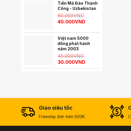
Tiền Mã Đáo Thành
Công - Uzbekistan
60.000
VND
40.000
VND
Việt nam 5000
đồng phát hành
năm 2003
45.000
VND
30.000
VND
Giao siêu tốc
G
Freeship đơn trên 500K
C