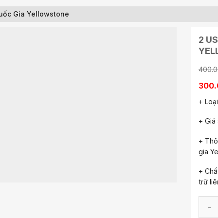
uốc Gia Yellowstone
2 U
YEL
400.
300.
+ Loạ
+ Giá
+ Thô
gia Y
+ Chấ
trữ li
2 USD