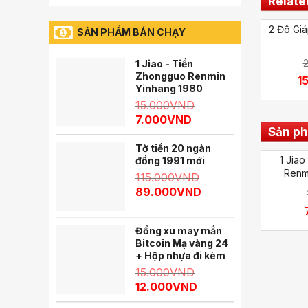
Relate
2 Đô Giá
SẢN PHẨM BÁN CHẠY
1 Jiao - Tiền
Zhongguo Renmin
1
Yinhang 1980
15.000
VND
7.000
VND
Sản p
Tờ tiền 20 ngàn
1 Jia
đồng 1991 mới
Renm
115.000
VND
89.000
VND
Đồng xu may mắn
Bitcoin Mạ vàng 24
+ Hộp nhựa đi kèm
15.000
VND
12.000
VND