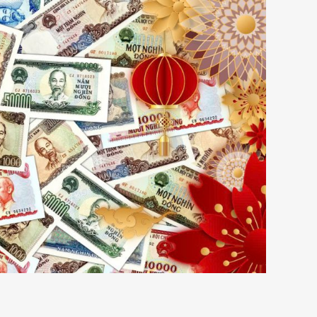
Search
for:
Cart (
0
VND
)