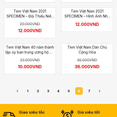
Tem Việt Nam 2021
Tem Việt Nam 2021
SPECIMEN – Đội Thiếu Niên
SPECIMEN – Hình Ảnh Nhà
Tiền Phong Hồ Chí Minh
Ngoại Giao Nguyễn Cơ
20.000
VND
12.000
VND
Thạch
12.000
VND
Tem Việt Nam 40 năm thành
Tem Việt Nam Dân Chủ
lập ủy ban trung ương hộ đê
Cộng Hòa
( tem Bác Hồ )
23.000
VND
45.000
VND
10.000
VND
36.000
VND
1
2
3
4
5
6
7
Giao siêu tốc
Giá siêu tốt