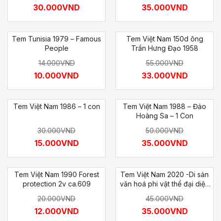
Trống Hà Nội ) 1971
30.000
VND
35.000
VND
Tem Tunisia 1979 – Famous
Tem Việt Nam 150d ông
People
Trần Hưng Đạo 1958
14.000
VND
55.000
VND
10.000
VND
33.000
VND
Tem Việt Nam 1986 – 1 con
Tem Việt Nam 1988 – Đảo
Hoàng Sa – 1 Con
30.000
VND
50.000
VND
15.000
VND
35.000
VND
Tem Việt Nam 1990 Forest
Tem Việt Nam 2020 -Di sản
protection 2v ca.609
văn hoá phi vật thể đại diện
của nhân loại
20.000
VND
45.000
VND
12.000
VND
35.000
VND