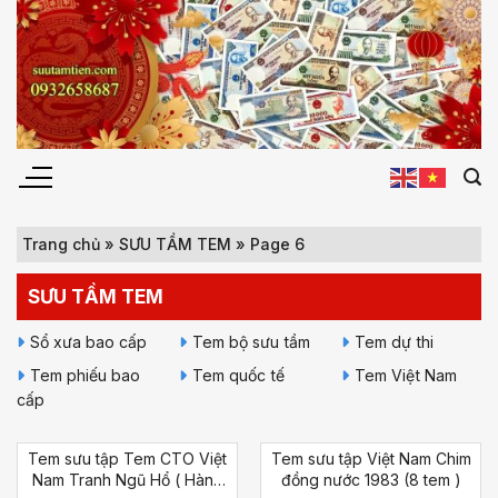
Chuyển
đến
nội
dung
Trang chủ
»
SƯU TẦM TEM
»
Page 6
SƯU TẦM TEM
Sổ xưa bao cấp
Tem bộ sưu tầm
Tem dự thi
Tem phiếu bao
Tem quốc tế
Tem Việt Nam
cấp
Tem sưu tập Tem CTO Việt
Tem sưu tập Việt Nam Chim
Nam Tranh Ngũ Hổ ( Hàng
đồng nước 1983 (8 tem )