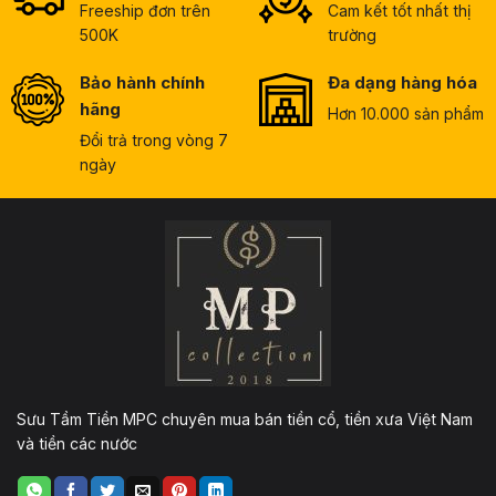
Freeship đơn trên
Cam kết tốt nhất thị
500K
trường
Bảo hành chính
Đa dạng hàng hóa
hãng
Hơn 10.000 sản phẩm
Đổi trả trong vòng 7
ngày
Sưu Tầm Tiền MPC chuyên mua bán tiền cổ, tiền xưa Việt Nam
và tiền các nước