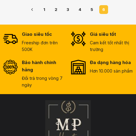
1
2
3
4
5
6
Giao siêu tốc
Giá siêu tốt
Freeship đơn trên
Cam kết tốt nhất thị
500K
trường
Bảo hành chính
Đa dạng hàng hóa
hãng
Hơn 10.000 sản phẩm
Đổi trả trong vòng 7
ngày