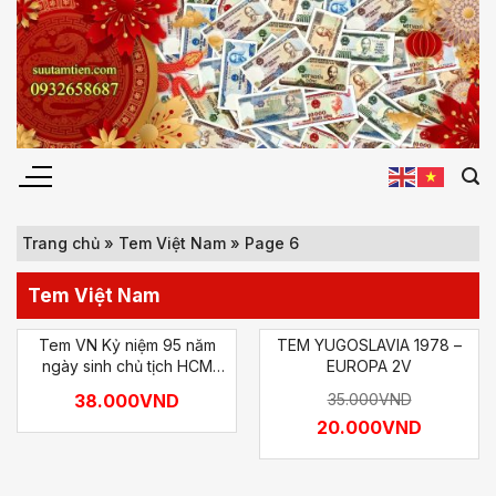
Chuyển
đến
nội
dung
Trang chủ
»
Tem Việt Nam
»
Page 6
Tem Việt Nam
Tem VN Kỷ niệm 95 năm
TEM YUGOSLAVIA 1978 –
ngày sinh chủ tịch HCM
EUROPA 2V
1890 -1985
38.000
VND
35.000
VND
20.000
VND